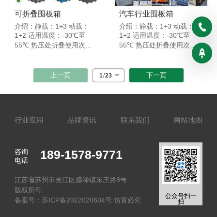
可折叠围板箱
汽车行业围板箱
介绍：静载：1+3 动载：
介绍：静载：1+3 动载：
1+2 适用温度：-30℃至
1+2 适用温度：-30℃至
55℃ 热压处折叠使用次
55℃ 热压处折叠使用次
数：折叠＞30000次
数：折叠＞30000次
上一页
下一页
1
/
23
行业应用
品牌资讯
联系我们
网站地图
咨询
189-1578-9771
电话
江苏省苏州市吴江区盛泽镇东庄路8号
版权所有
公众号扫一
备案号：
苏ICP备2022020604号 仿冒必究
扫