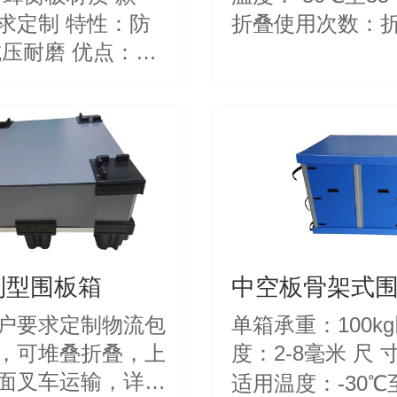
制 特性：防
折叠使用次数：
磨 优点：可
50000次
使用
制型围板箱
中空板骨架式
户要求定制物流包
单箱承重：100k
，可堆叠折叠，上
度：2-8毫米 尺 寸：可定制
面叉车运输，详情
适用温度：-30℃