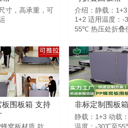
尺寸，高承重，可
介绍：静载：1+3
运
1+2 适用温度：-
55℃ 热压处折叠
数：折叠＞3000
窝板围板箱 支持
非标定制围板
计
静载：1+3 动载：
蜂窝板材质 款
温度：-30℃至5