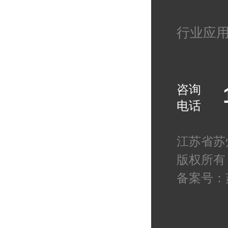
折叠可循
厚度可定
行业应
烯材质，
制 应用
子行业 
咨询
电话
江苏省苏
版权所有
备案号：