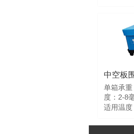
请咨询：18
中空板
单箱承重：
度：2-8毫米 尺
适用温度：
品产地：江苏 苏
点：对产