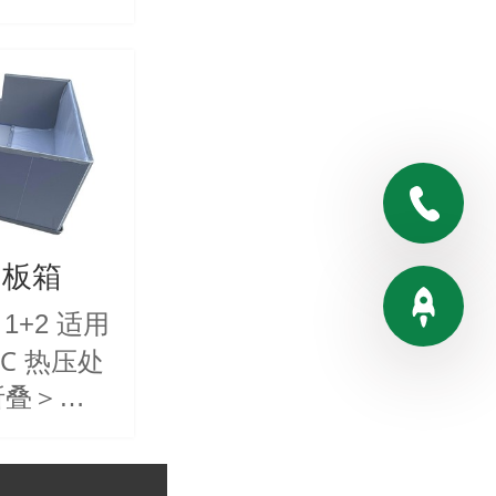
性能好，可
，围板尺寸
pp聚丙
颜色，可定
车行业 电
等
围板箱
1+2 适用
5℃ 热压处
折叠＞