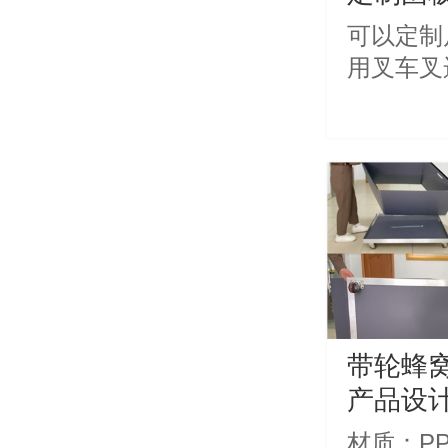
可以定制
用叉车叉
带轮蜂
产品设
材质：PP