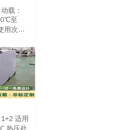
 动载：
30℃至
使用次
0次
箱
1+2 适用
5℃ 热压处