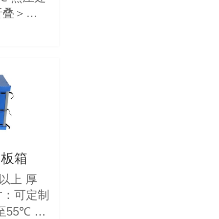
折叠＞
围板箱
g以上 厚
至55℃ 产