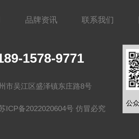
环使用，围板尺寸
制，环保pp聚丙
用
品牌资讯
联系我们
尺寸，颜色，可定
行业：汽车行业 电
物流行业等
189-1578-9771
州市吴江区盛泽镇东庄路8号
公
苏ICP备2022020604号 仿冒必究