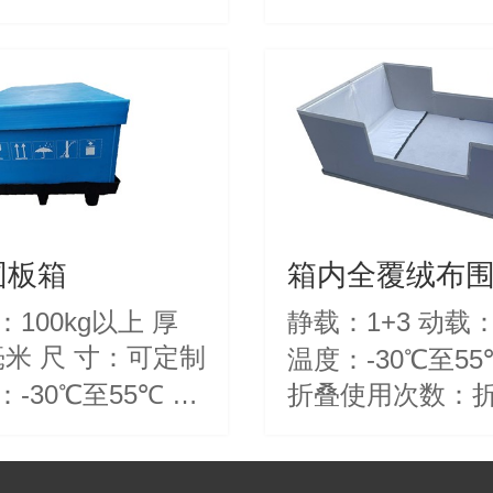
915789771
品产地：江苏 苏州 产品特
点：对产品防护
折叠可循环使用
厚度可定制，环保
烯材质，尺寸，
制 应用行业：汽
子行业 物流行业
围板箱
箱内全覆绒布
100kg以上 厚
静载：1+3 动载：
 寸：可定制
温度：-30℃至5
-30℃至55℃ 产
折叠使用次数：
州 产品特
30000次
品防护性能好，可