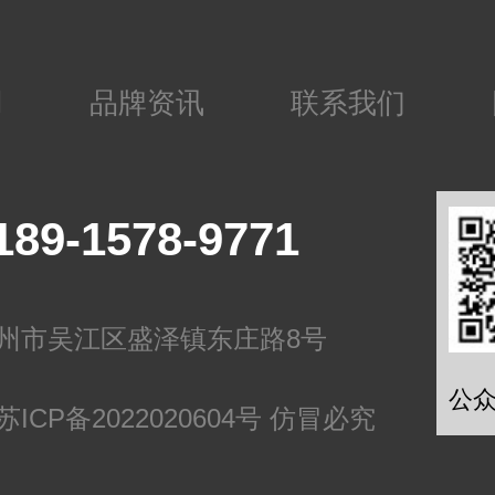
用
品牌资讯
联系我们
189-1578-9771
州市吴江区盛泽镇东庄路8号
公
苏ICP备2022020604号 仿冒必究