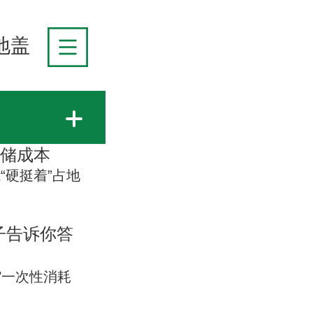
地盖
仓储成本
硬挺着”占地
子告诉你答
"一次性消耗