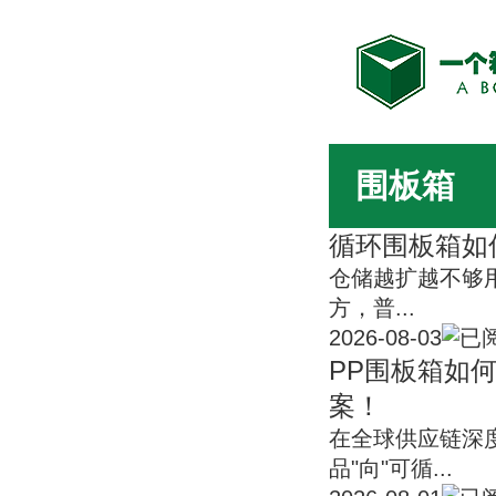
围板箱
循环围板箱如
仓储越扩越不够
方，普...
2026-08-03
PP围板箱如
案！
在全球供应链深
品"向"可循...